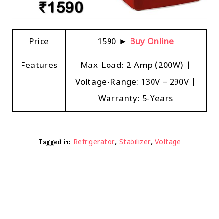
Price
₹1590 ►
Buy Online
Features
Max-Load: 2-Amp (200W) |
Voltage-Range: 130V – 290V |
Warranty: 5-Years
,
,
Tagged in:
Refrigerator
Stabilizer
Voltage