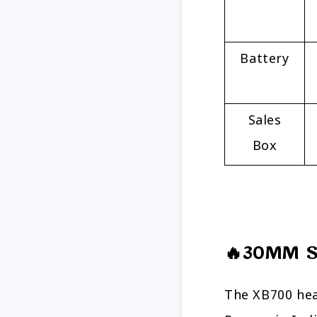
Battery
Sales
Box
🔥30MM S
The XB700 hea