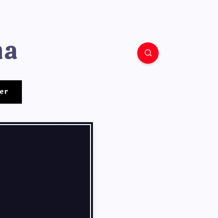
ha
er