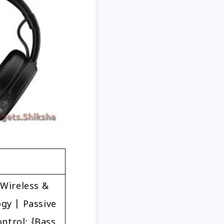
Wireless &
gy | Passive
ntrol: {Bass