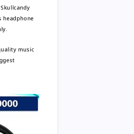
 Skullcandy
ss headphone
ly.
uality music
uggest