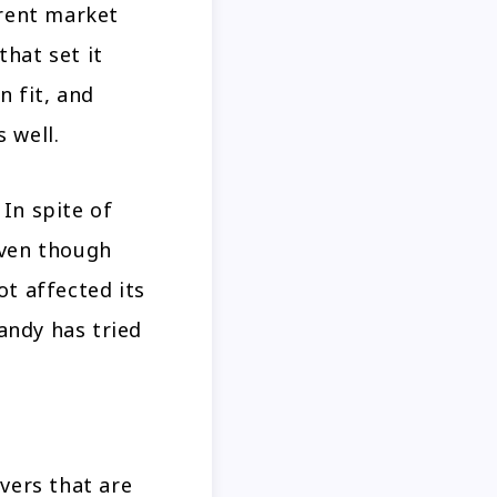
rent market
that set it
n fit, and
 well.
 In spite of
Even though
ot affected its
candy has tried
vers that are