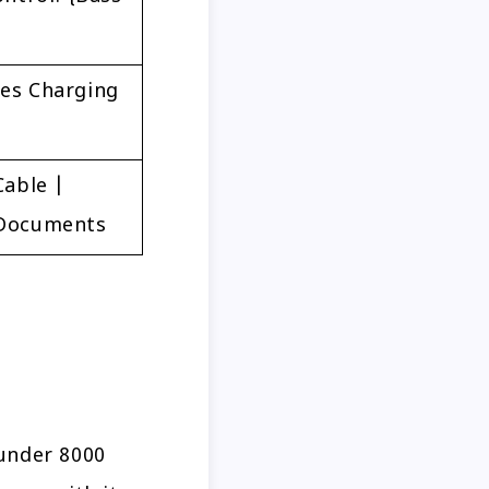
tes Charging
able |
 Documents
under 8000