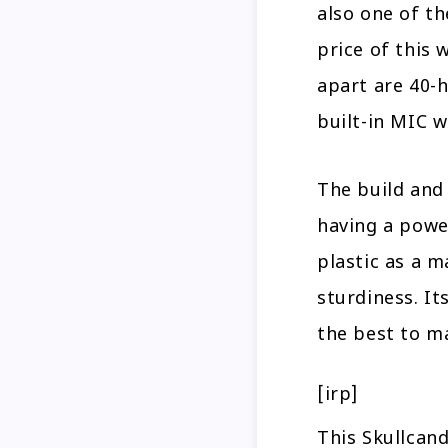
also one of t
price of this 
apart are 40-h
built-in MIC w
The build and 
having a power
plastic as a m
sturdiness. It
the best to m
[irp]
This Skullcan