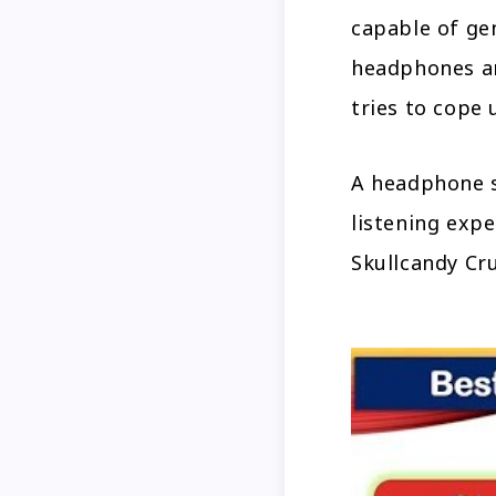
capable of ge
headphones ar
tries to cope 
A headphone s
listening expe
Skullcandy Cru