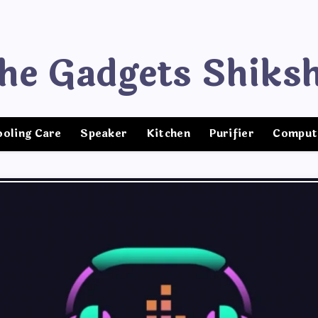
The Gadgets Shiks
ooling Care
Speaker
Kitchen
Purifier
Comput