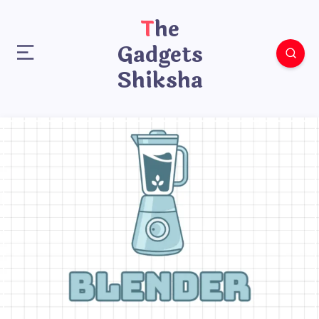
The
Gadgets
Shiksha