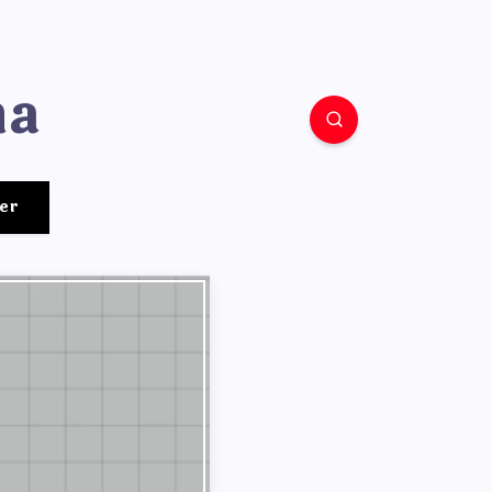
ha
er