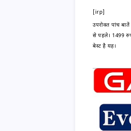
[irp]
उपरोक्त पांच बाते
से पहले। 1499 रु
बेस्ट है यह।