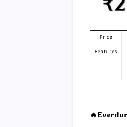
Price
Features
🔥Everdu