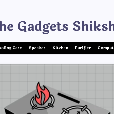
The Gadgets Shiks
ooling Care
Speaker
Kitchen
Purifier
Comput