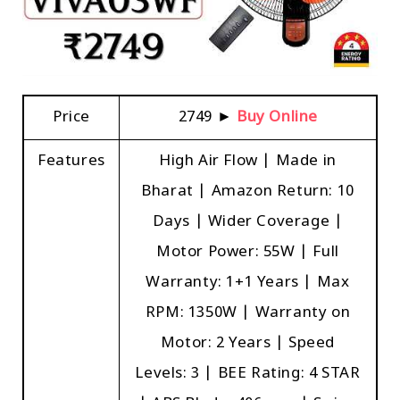
Price
₹2749 ►
Buy Online
Features
High Air Flow | Made in
Bharat | Amazon Return: 10
Days | Wider Coverage |
Motor Power: 55W | Full
Warranty: 1+1 Years | Max
RPM: 1350W | Warranty on
Motor: 2 Years | Speed
Levels: 3 | BEE Rating: 4 STAR