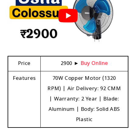
Price
₹2900 ►
Buy Online
Features
70W Copper Motor (1320
RPM) | Air Delivery: 92 CMM
| Warranty: 2 Year | Blade:
Aluminum | Body: Solid ABS
Plastic