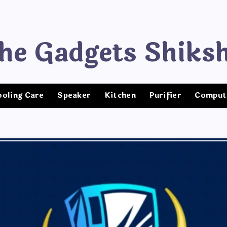
The Gadgets Shiks
ooling Care
Speaker
Kitchen
Purifier
Comput