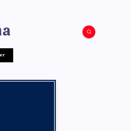
ha
er