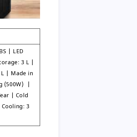
ABS | LED
orage: 3 L |
 L | Made in
ng (500W) |
ear | Cold
Cooling: 3